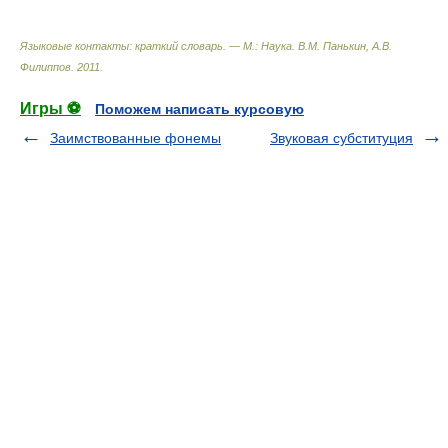
Языковые контакты: краткий словарь. — М.: Наука
.
В.М. Панькин, А.В.
Филиппов
.
2011
.
Игры ⚽
Поможем написать курсовую
Заимствованные фонемы
Звуковая субституция